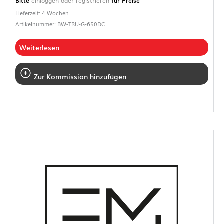
Bitte
einloggen oder registrieren
für Preise
Lieferzeit: 4 Wochen
Artikelnummer: BW-TRU-G-650DC
Weiterlesen
Zur Kommission hinzufügen