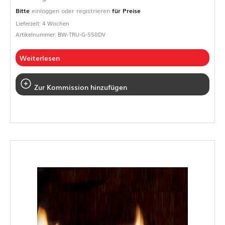
Bitte
einloggen oder registrieren
für Preise
Lieferzeit: 4 Wochen
Artikelnummer: BW-TRU-G-550DV
Weiterlesen
Zur Kommission hinzufügen