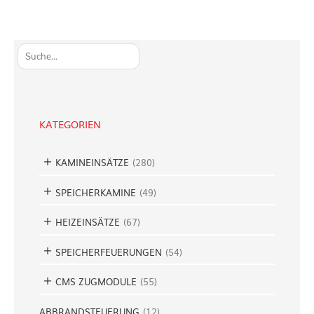
S
u
c
h
e
KATEGORIEN
n
KAMINEINSÄTZE
(
280
)
SPEICHERKAMINE
(
49
)
HEIZEINSÄTZE
(
67
)
SPEICHERFEUERUNGEN
(
54
)
CMS ZUGMODULE
(
55
)
ABBRANDSTEUERUNG
(
12
)