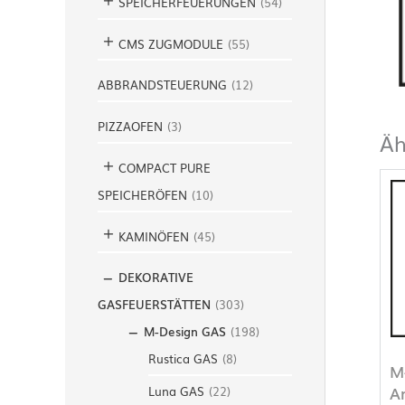
SPEICHERFEUERUNGEN
(
54
)
CMS ZUGMODULE
(
55
)
ABBRANDSTEUERUNG
(
12
)
PIZZAOFEN
(
3
)
Äh
COMPACT PURE
SPEICHERÖFEN
(
10
)
KAMINÖFEN
(
45
)
DEKORATIVE
GASFEUERSTÄTTEN
(
303
)
M-Design GAS
(
198
)
Rustica GAS
(
8
)
M
A
Luna GAS
(
22
)