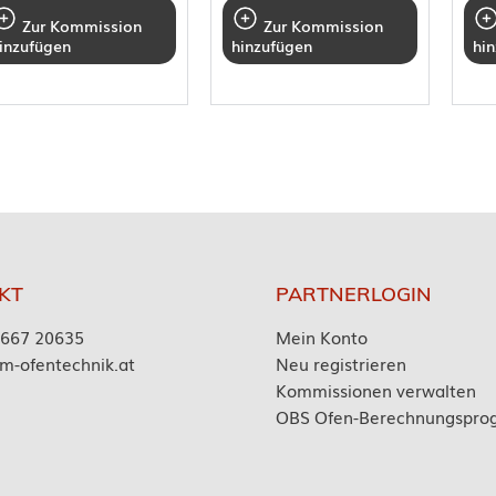
Zur Kommission
Zur Kommission
inzufügen
hinzufügen
hi
KT
PARTNERLOGIN
7667 20635
Mein Konto
m-ofentechnik.at
Neu registrieren
Kommissionen verwalten
OBS Ofen-Berechnungspr