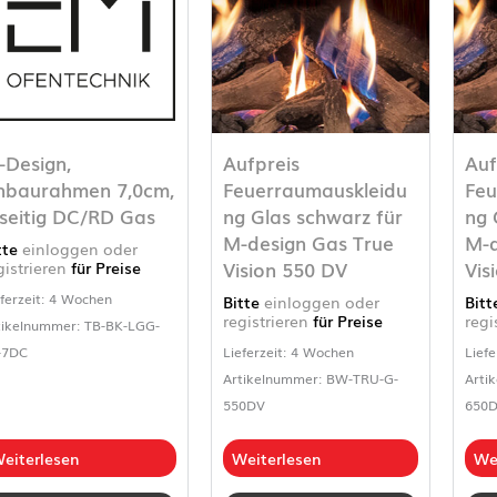
-Design,
Aufpreis
Auf
nbaurahmen 7,0cm,
Feuerraumauskleidu
Feu
-seitig DC/RD Gas
ng Glas schwarz für
ng 
M-design Gas True
M-d
tte
einloggen oder
Vision 550 DV
Vis
gistrieren
für Preise
eferzeit: 4 Wochen
Bitte
einloggen oder
Bit
registrieren
für Preise
regi
tikelnummer: TB-BK-LGG-
-7DC
Lieferzeit: 4 Wochen
Liefe
Artikelnummer: BW-TRU-G-
Arti
550DV
650
eiterlesen
Weiterlesen
We