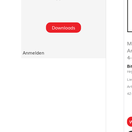
Downloads
M
A
Anmelden
4
Bi
re
Li
Ar
4Z
W