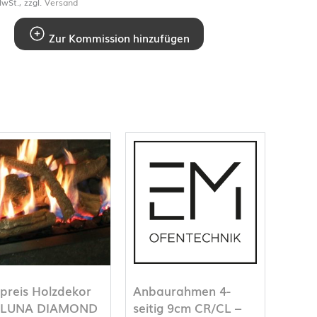
wSt., zzgl.
Versand
Zur Kommission hinzufügen
preis Holzdekor
Anbaurahmen 4-
r LUNA DIAMOND
seitig 9cm CR/CL –