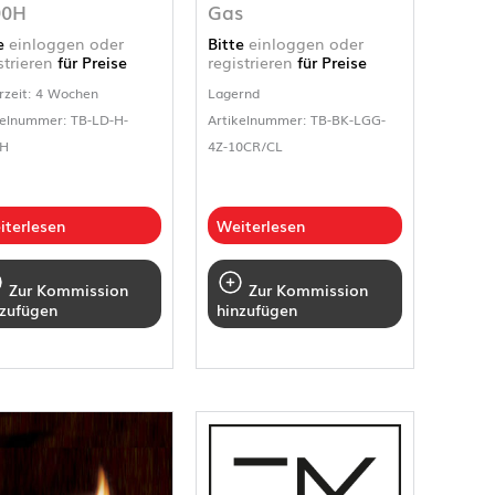
00H
Gas
te
einloggen oder
Bitte
einloggen oder
strieren
für Preise
registrieren
für Preise
rzeit: 4 Wochen
Lagernd
kelnummer: TB-LD-H-
Artikelnummer: TB-BK-LGG-
0H
4Z-10CR/CL
iterlesen
Weiterlesen
Zur Kommission
Zur Kommission
nzufügen
hinzufügen