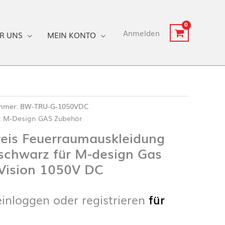
Anmelden
R UNS
MEIN KONTO
ummer:
BW-TRU-G-1050VDC
:
M-Design GAS Zubehör
reis Feuerraumauskleidung
schwarz für M-design Gas
 Vision 1050V DC
einloggen oder registrieren
für