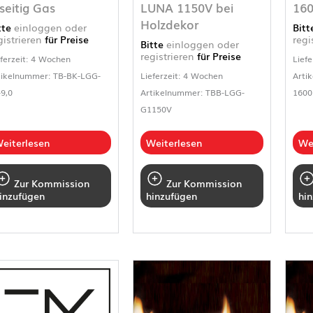
seitig Gas
LUNA 1150V bei
16
Holzdekor
tte
einloggen oder
Bit
gistrieren
für Preise
regi
Bitte
einloggen oder
registrieren
für Preise
eferzeit: 4 Wochen
Liefe
tikelnummer: TB-BK-LGG-
Lieferzeit: 4 Wochen
Arti
-9,0
Artikelnummer: TBB-LGG-
160
G1150V
eiterlesen
Weiterlesen
We
Zur Kommission
Zur Kommission
inzufügen
hinzufügen
hi