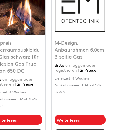
preis
M-Design,
erraumauskleidu
Anbaurahmen 6,0cm
Glas schwarz für
3-seitig Gas
esign Gas True
Bitte
einloggen oder
ion 650 DC
registrieren
für Preise
Lieferzeit: 4 Wochen
te
einloggen oder
strieren
für Preise
Artikelnummer: TB-BK-LGG-
rzeit: 4 Wochen
3Z-6,0
kelnummer: BW-TRU-G-
DC
iterlesen
Weiterlesen