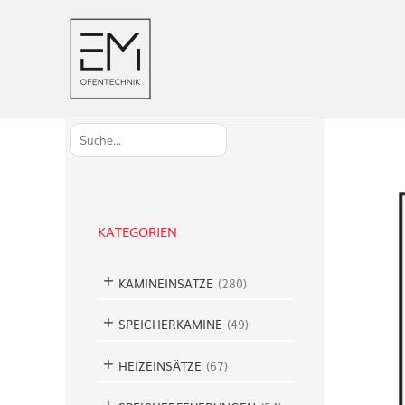
S
u
c
h
KATEGORIEN
e
n
KAMINEINSÄTZE
(
280
)
SPEICHERKAMINE
(
49
)
HEIZEINSÄTZE
(
67
)